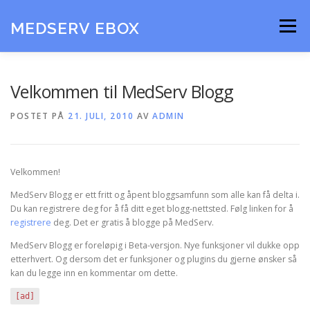
Gå
til
MEDSERV EBOX
Meny
innhold
BESTILL
HJEMMESIDE LEGEKONTOR
SUPPORT
Velkommen til MedServ Blogg
POSTET PÅ
21. JULI, 2010
AV
ADMIN
BRUKERVEILEDNING
Velkommen!
MedServ Blogg er ett fritt og åpent bloggsamfunn som alle kan få delta i.
Du kan registrere deg for å få ditt eget blogg-nettsted. Følg linken for å
registrere
deg. Det er gratis å blogge på MedServ.
MedServ Blogg er foreløpig i Beta-versjon. Nye funksjoner vil dukke opp
etterhvert. Og dersom det er funksjoner og plugins du gjerne ønsker så
kan du legge inn en kommentar om dette.
[ad]