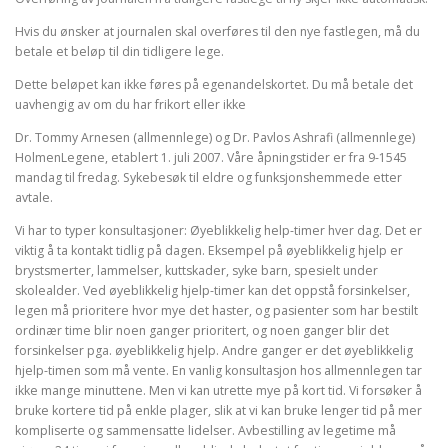
Hvis du ønsker at journalen skal overføres til den nye fastlegen, må du
betale et beløp til din tidligere lege.
Dette beløpet kan ikke føres på egenandelskortet. Du må betale det
uavhengig av om du har frikort eller ikke
Dr. Tommy Arnesen (allmennlege) og Dr. Pavlos Ashrafi (allmennlege)
HolmenLegene, etablert 1. juli 2007. Våre åpningstider er fra 9-1545
mandag til fredag. Sykebesøk til eldre og funksjonshemmede etter
avtale.
Vi har to typer konsultasjoner: Øyeblikkelig help-timer hver dag. Det er
viktig å ta kontakt tidlig på dagen. Eksempel på øyeblikkelig hjelp er
brystsmerter, lammelser, kuttskader, syke barn, spesielt under
skolealder. Ved øyeblikkelig hjelp-timer kan det oppstå forsinkelser,
legen må prioritere hvor mye det haster, og pasienter som har bestilt
ordinær time blir noen ganger prioritert, og noen ganger blir det
forsinkelser pga. øyeblikkelig hjelp. Andre ganger er det øyeblikkelig
hjelp-timen som må vente. En vanlig konsultasjon hos allmennlegen tar
ikke mange minuttene. Men vi kan utrette mye på kort tid. Vi forsøker å
bruke kortere tid på enkle plager, slik at vi kan bruke lenger tid på mer
kompliserte og sammensatte lidelser. Avbestilling av legetime må