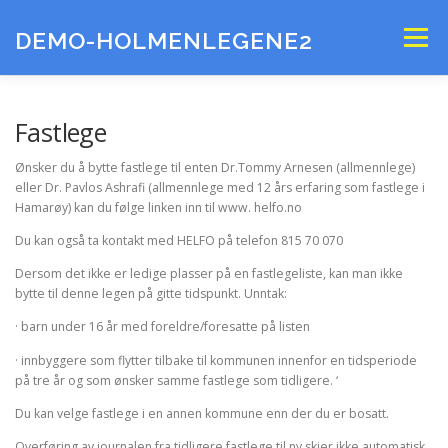
Gå
til
DEMO-HOLMENLEGENE2
Meny
innhold
ANSATTE
KONTAKT
KART
Fastlege
Ønsker du å bytte fastlege til enten Dr.Tommy Arnesen (allmennlege)
eller Dr. Pavlos Ashrafi (allmennlege med 12 års erfaring som fastlege i
Hamarøy) kan du følge linken inn til www. helfo.no
Du kan også ta kontakt med HELFO på telefon 815 70 070
Dersom det ikke er ledige plasser på en fastlegeliste, kan man ikke
bytte til denne legen på gitte tidspunkt. Unntak:
· barn under 16 år med foreldre/foresatte på listen
· innbyggere som flytter tilbake til kommunen innenfor en tidsperiode
på tre år og som ønsker samme fastlege som tidligere. ‘
Du kan velge fastlege i en annen kommune enn der du er bosatt.
Overføring av journalen fra tidligere fastlege til ny skjer ikke automatisk.