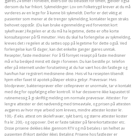
gjøres 24 timer i forveien, ellers blir du belastet for timen, gjelder også
dersom du har frikort. Sykmeldinger: Lov om Folketrygd krever at du må
vurderes av en lege for å kunne bli sykmeldt. Derfor er det viktig at
pasienter som mener at de trenger sykmelding, kontakter legen straks
behovet oppstår. (Du kan bruke egenmelding ved forventet kort
sykefravær.) Regelen er at du må ha legetime, dette er ofte korte
konsultasjoner på få minutter. Hvis du skal ha forlengelse av sykmelding,
kreves det i regelen at du settes opp på legetime for dette også. Ved
forlengelse kun få dager, kan det enkelte ganger gjøres unntak.
Resepter, faste medisiner: For å få fornyet resept på faste medisiner
må vi ha beskjed minst ett døgn i forveien. Du kan bestille pr. telefon
eller på internett under forutsetning at du har vært hos din fastlege og
han/hun har registrert medisinene dine. Hvis vil ha resepten tilsendt
hjem eller faxet til apotek påløper ekstra gebyr. Prøvesvar: Hvis
blodprøver, bakterieprøver eller celleprøver er unormale, tar vi kontakt
med deg for oppfølging eller kontroll. Vi har dessverre ikke kapasitet til
rutinemessig å gi skriftlig melding om normale prøvesvar. Attester: For
lengre attester er det nødvendig med timeavtale, og prisen på attesten
avgjøres av hvor mye arbeid som kreves, mindre attester koster kr.
100,- (f.eks. attest om skolefravær, sykt barn), og større attester koster
fra kr. 200,- og oppover. Det er faste takster på førerkortattester etc.
Disse prisene dekkes ikke gjennom RTV og må betales i sin helhet av
pasienten (frikort gjelder ikke). Betaling: Prisene hos fastleger er